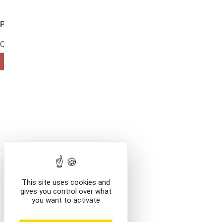
Mentions légales
Produit ajouté au panier
Que voulez-vous faire ?
VOIR LE CONTENU DU PANIER
CONTINUER VOS AC
This site uses cookies and
gives you control over what
you want to activate