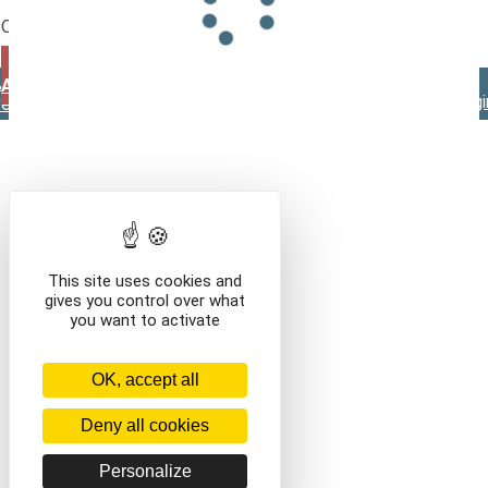
Que voulez-vous faire ?
VOIR LE CONTENU DU PANIER
CONTINUER VOS
Mentions légales
Contact
Conditions générales de
ACHATS
vente
This site uses cookies and
gives you control over what
you want to activate
OK, accept all
Deny all cookies
Personalize