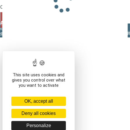
/en///
Que voulez-vous faire ?
VOIR LE CONTENU DU PANIER
CONTINUER VOS
ACHATS
Mentions légales
Contact
Conditions générales de
vente
This site uses cookies and
gives you control over what
you want to activate
OK, accept all
Deny all cookies
Personalize