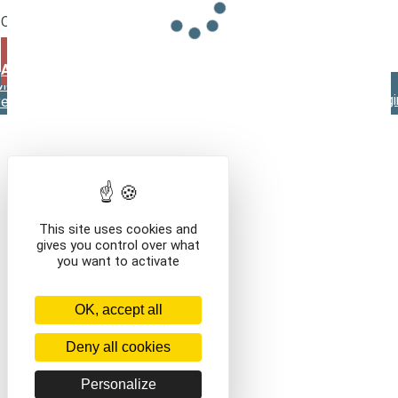
/en///
Que voulez-vous faire ?
VOIR LE CONTENU DU PANIER
CONTINUER VOS
ACHATS
Mentions légales
Contact
Conditions générales de
vente
This site uses cookies and
gives you control over what
you want to activate
OK, accept all
Deny all cookies
Personalize