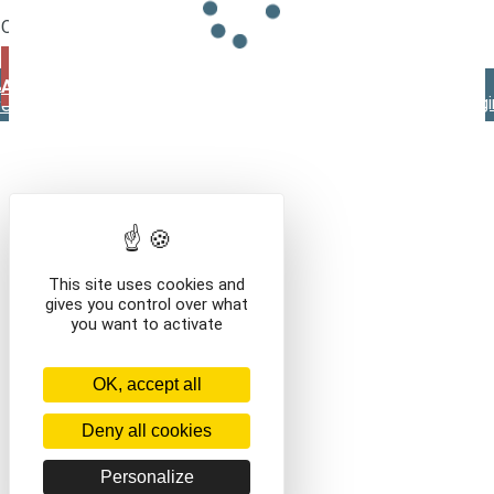
Que voulez-vous faire ?
VOIR LE CONTENU DU PANIER
CONTINUER VOS
Mentions légales
Contact
Conditions générales de
ACHATS
vente
This site uses cookies and
gives you control over what
you want to activate
OK, accept all
Deny all cookies
Personalize