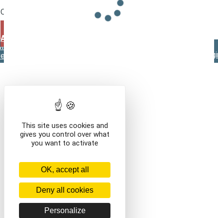
/en///
Que voulez-vous faire ?
VOIR LE CONTENU DU PANIER
CONTINUER VOS
ACHATS
Mentions légales
Contact
Conditions générales de
vente
This site uses cookies and
gives you control over what
you want to activate
OK, accept all
Deny all cookies
Personalize