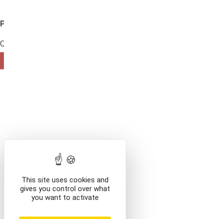
Produit ajouté au panier
Mentions légales
Que voulez-vous faire ?
VOIR LE CONTENU DU PANIER
CONTINUER VOS AC
This site uses cookies and
gives you control over what
you want to activate