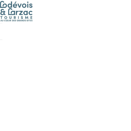
Cookies management panel
Boutique
Les rendez-v
Visites guid
Les pierres 